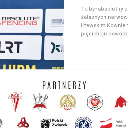
To był absolutny 
żelaznych nerwów.
litewskim Kownie t
pięcioboju nowoc