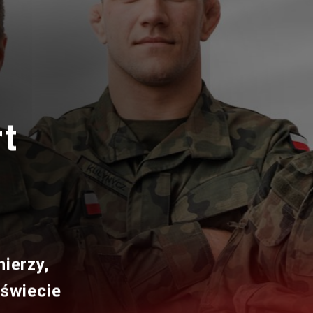
rt
nierzy,
 świecie