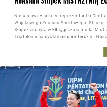
Roksana Słupek MISTRZYNIĄ E
Niesamowity sukces reprezentantki Centra
Wojskowego Zespołu Sportowego! St. szer.
Słupek zdobyła w Elblągu złoty medal Mist
Triathlonie na dystansie sprinterskim. Nas