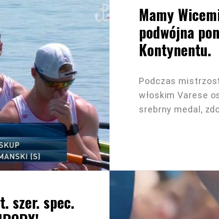
Mamy Wicemis
podwójna pon
Kontynentu.
Podczas mistrzos
włoskim Varese o
srebrny medal, zd
. szer. spec.