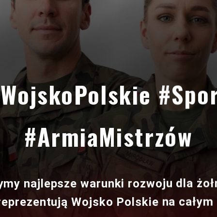
WojskoPolskie #Spo
#ArmiaMistrzów
my najlepsze warunki rozwoju dla żoł
reprezentują Wojsko Polskie na całym