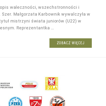
popis waleczności, wszechstronności i
 Szer. Małgorzata Karbownik wywalczyła w
ytuł mistrzyni świata juniorów (U22) w
zesnym. Reprezentantka …
ZOBACZ WIĘCEJ