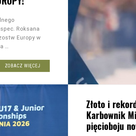
UROPY!
lnego
 spec. Roksana
rzostw Europy w
za …
ZOBACZ WIĘCEJ
Złoto i rekor
Karbownik Mi
pięcioboju n